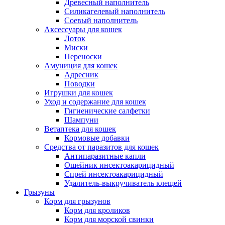
Древесный наполнитель
Силикагелевый наполнитель
Соевый наполнитель
Аксессуары для кошек
Лоток
Миски
Переноски
Амуниция для кошек
Адресник
Поводки
Игрушки для кошек
Уход и содержание для кошек
Гигиенические салфетки
Шампуни
Ветаптека для кошек
Кормовые добавки
Средства от паразитов для кошек
Антипаразитные капли
Ошейник инсектоакарицидный
Спрей инсектоакарицидный
Удалитель-выкручиватель клещей
Грызуны
Корм для грызунов
Корм для кроликов
Корм для морской свинки