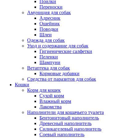
Поилки
Переноски
Амуниция для собак
Адресник
Ошейник
Поводки
Шлеи
Одежда для собак
Уход и содержание для собак
Гигиенические салфетки
Пеленки
Шампуни
Ветаптека для собак
Кормовые добавки
Средства от паразитов для собак
Кошки
Корм для кошек
Сухой корм
Влажный корм
Лакомства
Наполнители для кошачьего туалета
Бентонитовый наполнитель
Древесный наполнитель
Силикагелевый наполнитель
Соевый наполнитель