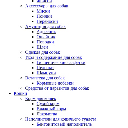
Фрисби
Аксессуары для собак
Миски
Поилки
Переноски
Амуниция для собак
Адресник
Ошейник
Поводки
Шлеи
Одежда для собак
Уход и содержание для собак
Гигиенические салфетки
Пеленки
Шампуни
Ветаптека для собак
Кормовые добавки
Средства от паразитов для собак
Кошки
Корм для кошек
Сухой корм
Влажный корм
Лакомства
Наполнители для кошачьего туалета
Бентонитовый наполнитель