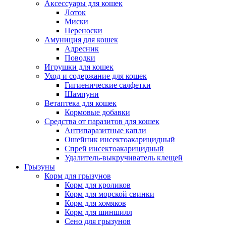
Аксессуары для кошек
Лоток
Миски
Переноски
Амуниция для кошек
Адресник
Поводки
Игрушки для кошек
Уход и содержание для кошек
Гигиенические салфетки
Шампуни
Ветаптека для кошек
Кормовые добавки
Средства от паразитов для кошек
Антипаразитные капли
Ошейник инсектоакарицидный
Спрей инсектоакарицидный
Удалитель-выкручиватель клещей
Грызуны
Корм для грызунов
Корм для кроликов
Корм для морской свинки
Корм для хомяков
Корм для шиншилл
Сено для грызунов