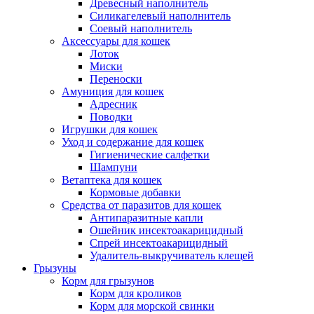
Древесный наполнитель
Силикагелевый наполнитель
Соевый наполнитель
Аксессуары для кошек
Лоток
Миски
Переноски
Амуниция для кошек
Адресник
Поводки
Игрушки для кошек
Уход и содержание для кошек
Гигиенические салфетки
Шампуни
Ветаптека для кошек
Кормовые добавки
Средства от паразитов для кошек
Антипаразитные капли
Ошейник инсектоакарицидный
Спрей инсектоакарицидный
Удалитель-выкручиватель клещей
Грызуны
Корм для грызунов
Корм для кроликов
Корм для морской свинки