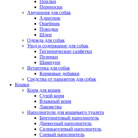
Поилки
Переноски
Амуниция для собак
Адресник
Ошейник
Поводки
Шлеи
Одежда для собак
Уход и содержание для собак
Гигиенические салфетки
Пеленки
Шампуни
Ветаптека для собак
Кормовые добавки
Средства от паразитов для собак
Кошки
Корм для кошек
Сухой корм
Влажный корм
Лакомства
Наполнители для кошачьего туалета
Бентонитовый наполнитель
Древесный наполнитель
Силикагелевый наполнитель
Соевый наполнитель