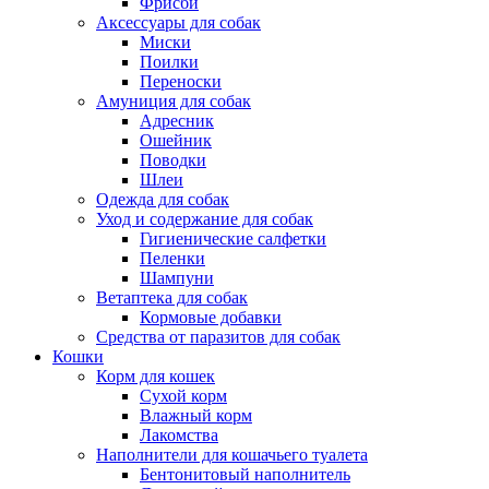
Фрисби
Аксессуары для собак
Миски
Поилки
Переноски
Амуниция для собак
Адресник
Ошейник
Поводки
Шлеи
Одежда для собак
Уход и содержание для собак
Гигиенические салфетки
Пеленки
Шампуни
Ветаптека для собак
Кормовые добавки
Средства от паразитов для собак
Кошки
Корм для кошек
Сухой корм
Влажный корм
Лакомства
Наполнители для кошачьего туалета
Бентонитовый наполнитель