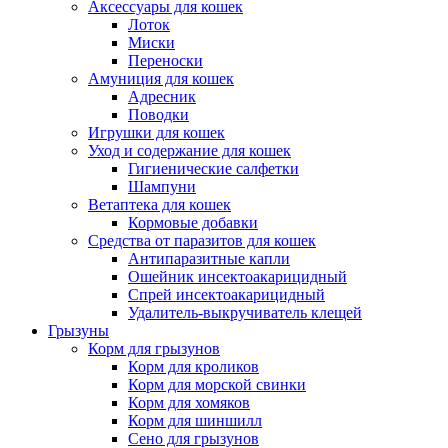
Аксессуары для кошек
Лоток
Миски
Переноски
Амуниция для кошек
Адресник
Поводки
Игрушки для кошек
Уход и содержание для кошек
Гигиенические салфетки
Шампуни
Ветаптека для кошек
Кормовые добавки
Средства от паразитов для кошек
Антипаразитные капли
Ошейник инсектоакарицидный
Спрей инсектоакарицидный
Удалитель-выкручиватель клещей
Грызуны
Корм для грызунов
Корм для кроликов
Корм для морской свинки
Корм для хомяков
Корм для шиншилл
Сено для грызунов