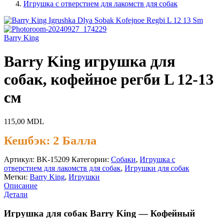
Игрушка с отверстием для лакомств для собак
Barry King
Barry King игрушка для
собак, кофейное регби L 12-13
см
115,00
MDL
Кешбэк:
2 Балла
Артикул:
BK-15209
Категории:
Cобаки
,
Игрушка с
отверстием для лакомств для собак
,
Игрушки для собак
Метки:
Barry King
,
Игрушки
Описание
Детали
Игрушка для собак Barry King — Кофейный