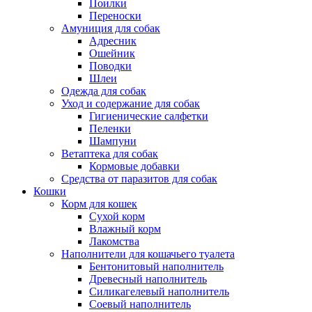
Поилки
Переноски
Амуниция для собак
Адресник
Ошейник
Поводки
Шлеи
Одежда для собак
Уход и содержание для собак
Гигиенические салфетки
Пеленки
Шампуни
Ветаптека для собак
Кормовые добавки
Средства от паразитов для собак
Кошки
Корм для кошек
Сухой корм
Влажный корм
Лакомства
Наполнители для кошачьего туалета
Бентонитовый наполнитель
Древесный наполнитель
Силикагелевый наполнитель
Соевый наполнитель