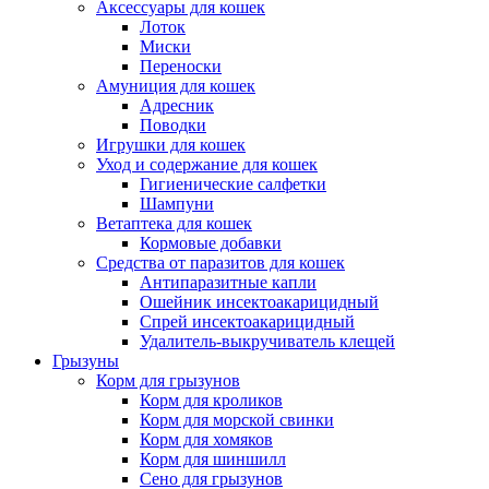
Аксессуары для кошек
Лоток
Миски
Переноски
Амуниция для кошек
Адресник
Поводки
Игрушки для кошек
Уход и содержание для кошек
Гигиенические салфетки
Шампуни
Ветаптека для кошек
Кормовые добавки
Средства от паразитов для кошек
Антипаразитные капли
Ошейник инсектоакарицидный
Спрей инсектоакарицидный
Удалитель-выкручиватель клещей
Грызуны
Корм для грызунов
Корм для кроликов
Корм для морской свинки
Корм для хомяков
Корм для шиншилл
Сено для грызунов