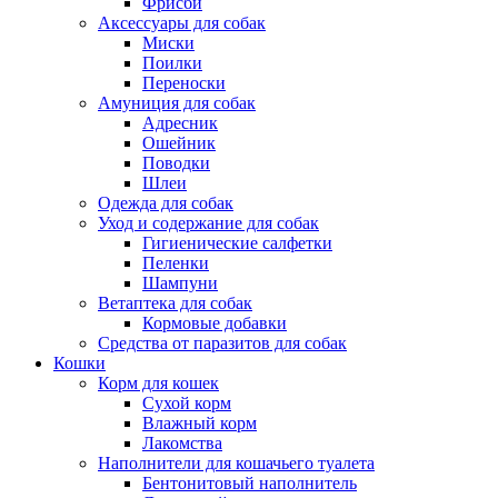
Фрисби
Аксессуары для собак
Миски
Поилки
Переноски
Амуниция для собак
Адресник
Ошейник
Поводки
Шлеи
Одежда для собак
Уход и содержание для собак
Гигиенические салфетки
Пеленки
Шампуни
Ветаптека для собак
Кормовые добавки
Средства от паразитов для собак
Кошки
Корм для кошек
Сухой корм
Влажный корм
Лакомства
Наполнители для кошачьего туалета
Бентонитовый наполнитель