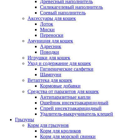
Древесный наполнитель
Силикагелевый наполнитель
Соевый наполнитель
Аксессуары для кошек
Лоток
Миски
Переноски
Амуниция для кошек
Адресник
Поводки
Игрушки для кошек
Уход и содержание для кошек
Гигиенические салфетки
Шампуни
Ветаптека для кошек
Кормовые добавки
Средства от паразитов для кошек
Антипаразитные капли
Ошейник инсектоакарицидный
Спрей инсектоакарицидный
Удалитель-выкручиватель клещей
Грызуны
Корм для грызунов
Корм для кроликов
Корм для морской свинки