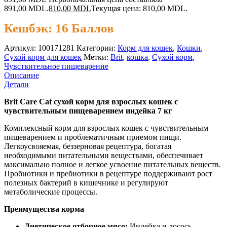
891,00 MDL.
810,00
MDL
Текущая цена: 810,00 MDL.
Кешбэк:
16 Баллов
Артикул:
100171281
Категории:
Корм для кошек
,
Кошки
,
Сухой корм для кошек
Метки:
Brit
,
кошка
,
Сухой корм
,
Чувствительное пищеварение
Описание
Детали
Brit Care Cat сухой корм для взрослых кошек с
чувствительным пищеварением индейка 7 кг
Комплексный корм для взрослых кошек с чувствительным
пищеварением и проблематичным приемом пищи.
Легкоусвояемая, беззерновая рецептура, богатая
необходимыми питательными веществами, обеспечивает
максимально полное и легкое усвоение питательных веществ.
Пробиотики и пребиотики в рецептуре поддерживают рост
полезных бактерий в кишечнике и регулируют
метаболические процессы.
Преимущества корма
Диетическое отборное мясо:
Индейка и лосось