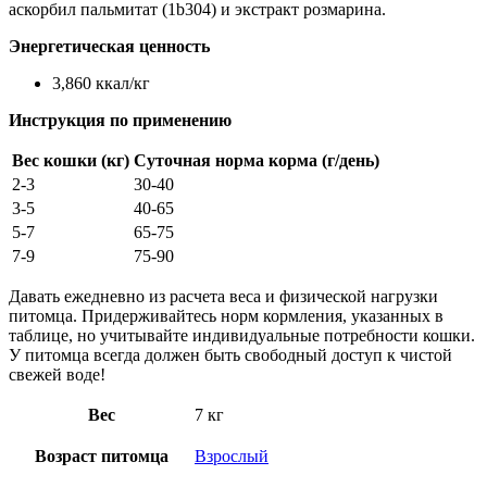
аскорбил пальмитат (1b304) и экстракт розмарина.
Энергетическая ценность
3,860 ккал/кг
Инструкция по применению
Вес кошки (кг)
Суточная норма корма (г/день)
2-3
30-40
3-5
40-65
5-7
65-75
7-9
75-90
Давать ежедневно из расчета веса и физической нагрузки
питомца. Придерживайтесь норм кормления, указанных в
таблице, но учитывайте индивидуальные потребности кошки.
У питомца всегда должен быть свободный доступ к чистой
свежей воде!
Вес
7 кг
Возраст питомца
Взрослый