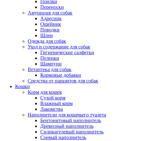
Поилки
Переноски
Амуниция для собак
Адресник
Ошейник
Поводки
Шлеи
Одежда для собак
Уход и содержание для собак
Гигиенические салфетки
Пеленки
Шампуни
Ветаптека для собак
Кормовые добавки
Средства от паразитов для собак
Кошки
Корм для кошек
Сухой корм
Влажный корм
Лакомства
Наполнители для кошачьего туалета
Бентонитовый наполнитель
Древесный наполнитель
Силикагелевый наполнитель
Соевый наполнитель