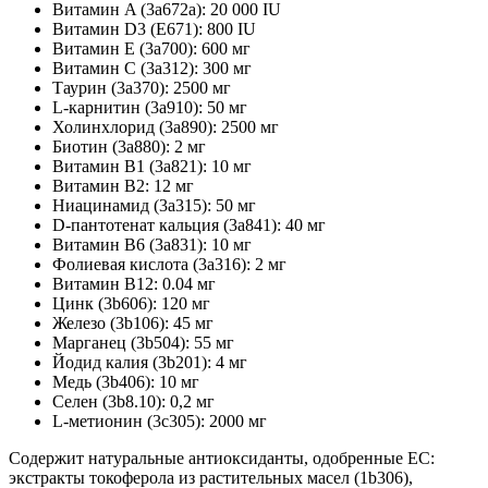
Витамин A (3a672a): 20 000 IU
Витамин D3 (E671): 800 IU
Витамин E (3a700): 600 мг
Витамин C (3a312): 300 мг
Таурин (3a370): 2500 мг
L-карнитин (3a910): 50 мг
Холинхлорид (3a890): 2500 мг
Биотин (3a880): 2 мг
Витамин B1 (3a821): 10 мг
Витамин B2: 12 мг
Ниацинамид (3a315): 50 мг
D-пантотенат кальция (3a841): 40 мг
Витамин B6 (3a831): 10 мг
Фолиевая кислота (3a316): 2 мг
Витамин B12: 0.04 мг
Цинк (3b606): 120 мг
Железо (3b106): 45 мг
Марганец (3b504): 55 мг
Йодид калия (3b201): 4 мг
Медь (3b406): 10 мг
Селен (3b8.10): 0,2 мг
L-метионин (3c305): 2000 мг
Содержит натуральные антиоксиданты, одобренные ЕС:
экстракты токоферола из растительных масел (1b306),