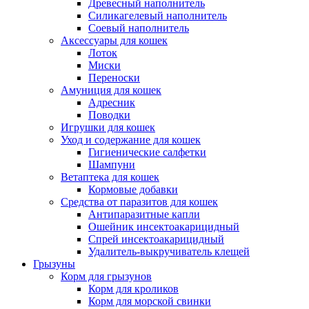
Древесный наполнитель
Силикагелевый наполнитель
Соевый наполнитель
Аксессуары для кошек
Лоток
Миски
Переноски
Амуниция для кошек
Адресник
Поводки
Игрушки для кошек
Уход и содержание для кошек
Гигиенические салфетки
Шампуни
Ветаптека для кошек
Кормовые добавки
Средства от паразитов для кошек
Антипаразитные капли
Ошейник инсектоакарицидный
Спрей инсектоакарицидный
Удалитель-выкручиватель клещей
Грызуны
Корм для грызунов
Корм для кроликов
Корм для морской свинки