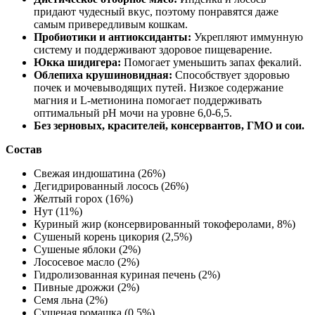
придают чудесный вкус, поэтому понравятся даже
самым привередливым кошкам.
Пробиотики и антиоксиданты:
Укрепляют иммунную
систему и поддерживают здоровое пищеварение.
Юкка шидигера:
Помогает уменьшить запах фекалий.
Облепиха крушиновидная:
Способствует здоровью
почек и мочевыводящих путей. Низкое содержание
магния и L-метионина помогает поддерживать
оптимальный pH мочи на уровне 6,0-6,5.
Без зерновых, красителей, консервантов, ГМО и сои.
Состав
Свежая индюшатина (26%)
Дегидрированный лосось (26%)
Желтый горох (16%)
Нут (11%)
Куриный жир (консервированный токоферолами, 8%)
Сушеный корень цикория (2,5%)
Сушеные яблоки (2%)
Лососевое масло (2%)
Гидролизованная куриная печень (2%)
Пивные дрожжи (2%)
Семя льна (2%)
Сушеная ромашка (0,5%)