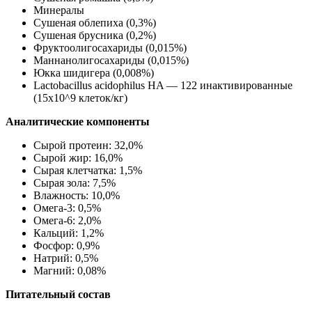
Минералы
Сушеная облепиха (0,3%)
Сушеная брусника (0,2%)
Фруктоолигосахариды (0,015%)
Маннанолигосахариды (0,015%)
Юкка шидигера (0,008%)
Lactobacillus acidophilus HA — 122 инактивированные
(15х10^9 клеток/кг)
Аналитические компоненты
Сырой протеин: 32,0%
Сырой жир: 16,0%
Сырая клетчатка: 1,5%
Сырая зола: 7,5%
Влажность: 10,0%
Омега-3: 0,5%
Омега-6: 2,0%
Кальций: 1,2%
Фосфор: 0,9%
Натрий: 0,5%
Магний: 0,08%
Питательный состав