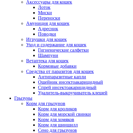
Аксессуары для кошек
Лоток
Миски
Переноски
Амуниция для кошек
Адресник
Поводки
Игрушки для кошек
Уход и содержание для кошек
Гигиенические салфетки
Шампуни
Ветаптека для кошек
Кормовые добавки
Средства от паразитов для кошек
Антипаразитные капли
Ошейник инсектоакарицидный
Спрей инсектоакарицидный
Удалитель-выкручиватель клещей
Грызуны
Корм для грызунов
Корм для кроликов
Корм для морской свинки
Корм для хомяков
Корм для шиншилл
Сено для грызунов