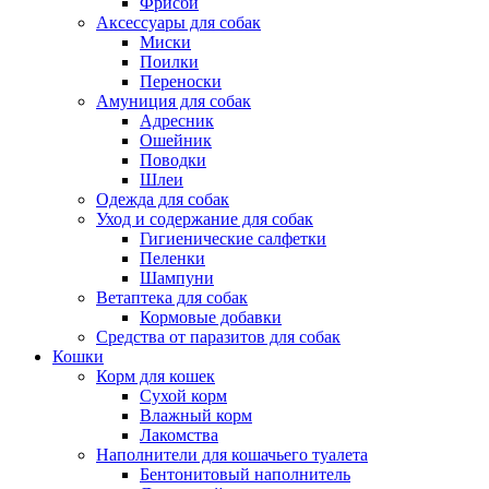
Фрисби
Аксессуары для собак
Миски
Поилки
Переноски
Амуниция для собак
Адресник
Ошейник
Поводки
Шлеи
Одежда для собак
Уход и содержание для собак
Гигиенические салфетки
Пеленки
Шампуни
Ветаптека для собак
Кормовые добавки
Средства от паразитов для собак
Кошки
Корм для кошек
Сухой корм
Влажный корм
Лакомства
Наполнители для кошачьего туалета
Бентонитовый наполнитель