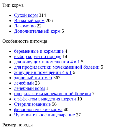
Тип корма
Сухой корм
314
Влажный корм
206
Лакомство
22
Дополнительный корм
5
Особенность питомца
беременные и кормящие
4
выбор корма по породе
14
для живущих в помещении 4 в 1
5
для профилактики мочекаменной болезни
5
живущие в помещении 4 в 1
6
здоровый питомец
367
лечебный
23
лечебный корм
1
профилактика мочекаменной болезни
7
с эффектом выведения шерсти
19
Стерилизованные
56
физиологические корма
40
Чувствительное пищеварение
27
Размер породы