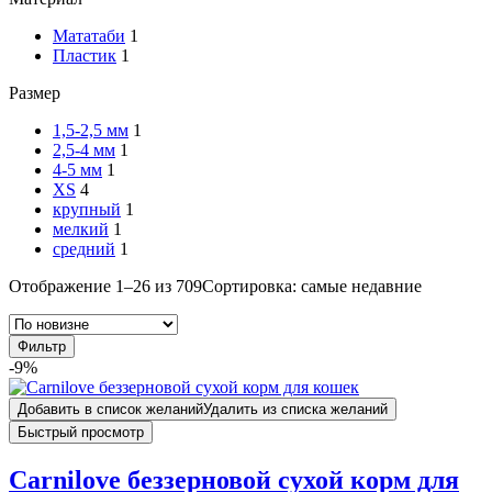
Мататаби
1
Пластик
1
Размер
1,5-2,5 мм
1
2,5-4 мм
1
4-5 мм
1
XS
4
крупный
1
мелкий
1
средний
1
Отображение 1–26 из 709
Сортировка: самые недавние
Фильтр
-9%
Добавить в список желаний
Удалить из списка желаний
Быстрый просмотр
Carnilove беззерновой сухой корм для