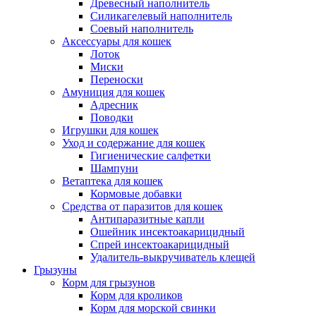
Древесный наполнитель
Силикагелевый наполнитель
Соевый наполнитель
Аксессуары для кошек
Лоток
Миски
Переноски
Амуниция для кошек
Адресник
Поводки
Игрушки для кошек
Уход и содержание для кошек
Гигиенические салфетки
Шампуни
Ветаптека для кошек
Кормовые добавки
Средства от паразитов для кошек
Антипаразитные капли
Ошейник инсектоакарицидный
Спрей инсектоакарицидный
Удалитель-выкручиватель клещей
Грызуны
Корм для грызунов
Корм для кроликов
Корм для морской свинки