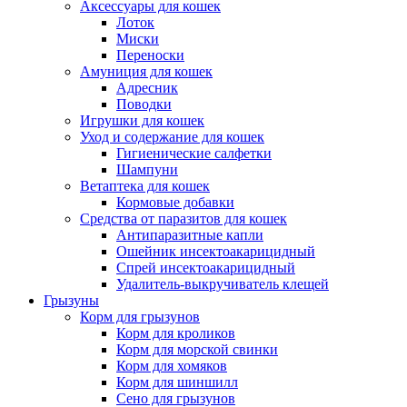
Аксессуары для кошек
Лоток
Миски
Переноски
Амуниция для кошек
Адресник
Поводки
Игрушки для кошек
Уход и содержание для кошек
Гигиенические салфетки
Шампуни
Ветаптека для кошек
Кормовые добавки
Средства от паразитов для кошек
Антипаразитные капли
Ошейник инсектоакарицидный
Спрей инсектоакарицидный
Удалитель-выкручиватель клещей
Грызуны
Корм для грызунов
Корм для кроликов
Корм для морской свинки
Корм для хомяков
Корм для шиншилл
Сено для грызунов