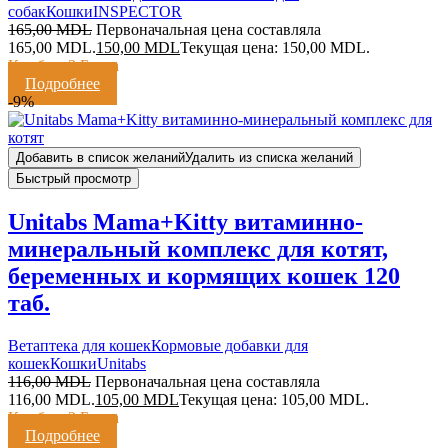
собак
Кошки
INSPECTOR
165,00
MDL
Первоначальная цена составляла
165,00 MDL.
150,00
MDL
Текущая цена: 150,00 MDL.
Кешбэк:
3 Балла
Подробнее
-9%
Добавить в список желаний
Удалить из списка желаний
Быстрый просмотр
Unitabs Mama+Kitty витаминно-
минеральный комплекс для котят,
беременных и кормящих кошек 120
таб.
Ветаптека для кошек
Кормовые добавки для
кошек
Кошки
Unitabs
116,00
MDL
Первоначальная цена составляла
116,00 MDL.
105,00
MDL
Текущая цена: 105,00 MDL.
Кешбэк:
2 Балла
Подробнее