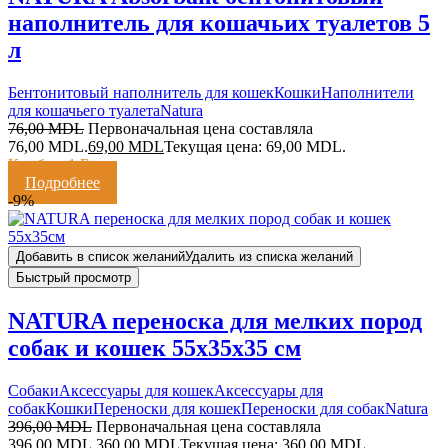
наполнитель для кошачьих туалетов 5
л
Бентонитовый наполнитель для кошек
Кошки
Наполнители
для кошачьего туалета
Natura
76,00
MDL
Первоначальная цена составляла
76,00 MDL.
69,00
MDL
Текущая цена: 69,00 MDL.
Кешбэк:
1 Балл
Подробнее
-9%
Добавить в список желаний
Удалить из списка желаний
Быстрый просмотр
NATURA переноска для мелких пород
собак и кошек 55x35x35 см
Cобаки
Аксессуары для кошек
Аксессуары для
собак
Кошки
Переноски для кошек
Переноски для собак
Natura
396,00
MDL
Первоначальная цена составляла
396,00 MDL.
360,00
MDL
Текущая цена: 360,00 MDL.