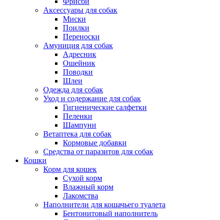
Фрисби
Аксессуары для собак
Миски
Поилки
Переноски
Амуниция для собак
Адресник
Ошейник
Поводки
Шлеи
Одежда для собак
Уход и содержание для собак
Гигиенические салфетки
Пеленки
Шампуни
Ветаптека для собак
Кормовые добавки
Средства от паразитов для собак
Кошки
Корм для кошек
Сухой корм
Влажный корм
Лакомства
Наполнители для кошачьего туалета
Бентонитовый наполнитель