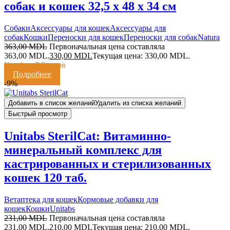
собак и кошек 32,5 х 48 х 34 см
Cобаки
Аксессуары для кошек
Аксессуары для
собак
Кошки
Переноски для кошек
Переноски для собак
Natura
363,00
MDL
Первоначальная цена составляла
363,00 MDL.
330,00
MDL
Текущая цена: 330,00 MDL.
Кешбэк:
7 Баллов
Подробнее
-9%
Добавить в список желаний
Удалить из списка желаний
Быстрый просмотр
Unitabs SterilCat: Витаминно-
минеральный комплекс для
кастрированных и стерилизованных
кошек 120 таб.
Ветаптека для кошек
Кормовые добавки для
кошек
Кошки
Unitabs
231,00
MDL
Первоначальная цена составляла
231,00 MDL.
210,00
MDL
Текущая цена: 210,00 MDL.