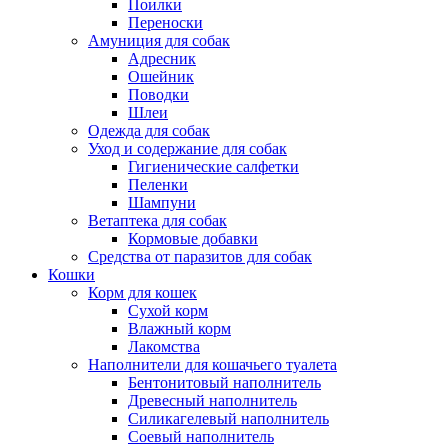
Поилки
Переноски
Амуниция для собак
Адресник
Ошейник
Поводки
Шлеи
Одежда для собак
Уход и содержание для собак
Гигиенические салфетки
Пеленки
Шампуни
Ветаптека для собак
Кормовые добавки
Средства от паразитов для собак
Кошки
Корм для кошек
Сухой корм
Влажный корм
Лакомства
Наполнители для кошачьего туалета
Бентонитовый наполнитель
Древесный наполнитель
Силикагелевый наполнитель
Соевый наполнитель