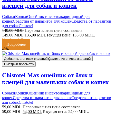
клещей для собак и кошек
Cобаки
Кошки
Ошейник инсектоакарицидный для
кошек
Средства от паразитов для кошек
Средства от паразитов
для собак
Chistotel
149,00
MDL
Первоначальная цена составляла
149,00 MDL.
135,00
MDL
Текущая цена: 135,00 MDL.
Кешбэк:
3 Балла
Подробнее
-8%
Добавить в список желаний
Удалить из списка желаний
Быстрый просмотр
Chistotel Max ошейник от блох и
клещей для маленьких собак и кошек
Cобаки
Кошки
Ошейник инсектоакарицидный для
кошек
Средства от паразитов для кошек
Средства от паразитов
для собак
Chistotel
59,00
MDL
Первоначальная цена составляла
59,00 MDL.
54,00
MDL
Текущая цена: 54,00 MDL.