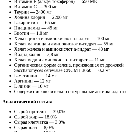
Витамин E (альфа-токоферол) — 650 МЕ
Витамин C — 300 мг
Таурин — 2400 мг
Холина хлорид — 2200 мг
L-карнитин — 65 мг
Ниацинамид — 45 мг
Биотин — 1,8 мг
Хелат цинка и аминокислот n-гидрат — 100 мг
Хелат марганца и аминокислот n-гидрат — 55 мг
Хелат железа и аминокислот n-гидрат — 48 мг
Йодид калия — 3,8 мг
Хелат меди и аминокислот n-гидрат — 11 мг
Органическая форма селена, производная от дрожжей
Saccharomyces cerevisiae CNCM I-3060 — 0,2 мг
L-метионин — 14 мг
Аргинин — 12 мг
L-лизин — 10 мг
Содержит исключительно натуральные антиоксиданты.
Аналитический состав:
Сырой протеин — 39,0%
Сырой жир — 18,0%
Сырая клетчатка — 3,0%
Сырая зола — 8,0%