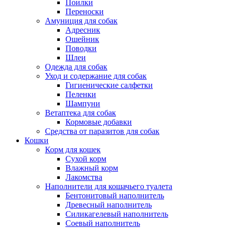
Поилки
Переноски
Амуниция для собак
Адресник
Ошейник
Поводки
Шлеи
Одежда для собак
Уход и содержание для собак
Гигиенические салфетки
Пеленки
Шампуни
Ветаптека для собак
Кормовые добавки
Средства от паразитов для собак
Кошки
Корм для кошек
Сухой корм
Влажный корм
Лакомства
Наполнители для кошачьего туалета
Бентонитовый наполнитель
Древесный наполнитель
Силикагелевый наполнитель
Соевый наполнитель