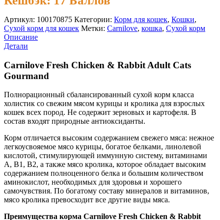
Кешбэк:
17 Баллов
Артикул:
100170875
Категории:
Корм для кошек
,
Кошки
,
Сухой корм для кошек
Метки:
Carnilove
,
кошка
,
Сухой корм
Описание
Детали
Carnilove Fresh Chicken & Rabbit Adult Cats
Gourmand
Полнорационный сбалансированный сухой корм класса
холистик со свежим мясом курицы и кролика для взрослых
кошек всех пород. Не содержит зерновых и картофеля. В
состав входят природные антиоксиданты.
Корм отличается высоким содержанием свежего мяса: нежное
легкоусвояемое мясо курицы, богатое белками, линолевой
кислотой, стимулирующей иммунную систему, витаминами
А, В1, В2, а также мясо кролика, которое обладает высоким
содержанием полноценного белка и большим количеством
аминокислот, необходимых для здоровья и хорошего
самочувствия. По богатому составу минералов и витаминов,
мясо кролика превосходит все другие виды мяса.
Преимущества корма Carnilove Fresh Chicken & Rabbit