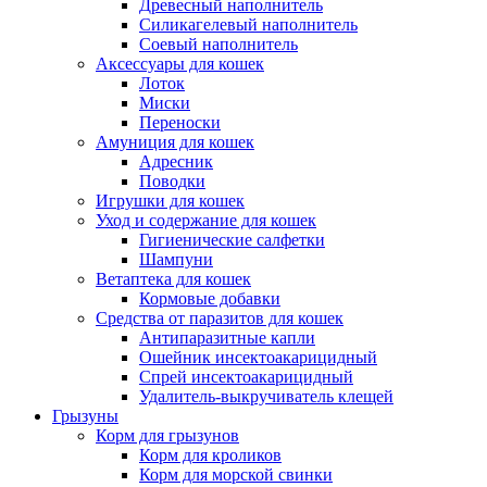
Древесный наполнитель
Силикагелевый наполнитель
Соевый наполнитель
Аксессуары для кошек
Лоток
Миски
Переноски
Амуниция для кошек
Адресник
Поводки
Игрушки для кошек
Уход и содержание для кошек
Гигиенические салфетки
Шампуни
Ветаптека для кошек
Кормовые добавки
Средства от паразитов для кошек
Антипаразитные капли
Ошейник инсектоакарицидный
Спрей инсектоакарицидный
Удалитель-выкручиватель клещей
Грызуны
Корм для грызунов
Корм для кроликов
Корм для морской свинки