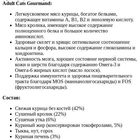
Adult Cats Gourmand:
Легкоусвояемое мясо курицы, богатое белками,
содержащее витамины А, В1, В2 и линолевую кислоту.
Мясо кролика, имеющее высокое содержание
полноценного белка и большое количество
аминокислот.
Здоровые скелет и хрящи: оптимальное соотношение
кальция и фосфора, высокое содержание глюкозамина и
хондроитина.
Активность мозга, хорошее состояние нервной системы,
кожи и шерсти благодаря содержанию Омега-3 и
Омега-6 жирных кислот (масло лосося).
Поддержка иммунитета и здоровья пищеварительного
тракта благодаря MOS (маннанолигосахариды) и FOS
(фруктоолигосахариды).
Состав:
Свежая курица без костей (42%)
Сушеный кролик (22%)
Сушеная утка (6%)
Куриный жир (консервирован токоферолами, 5%)
Тыква, нут, горох
Куриная печень (3%)