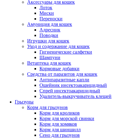
Аксессуары для кошек
Лоток
Миски
Переноски
Амуниция для кошек
Адресник
Поводки
Игрушки для кошек
Уход и содержание для кошек
Гигиенические салфетки
Шампуни
Ветаптека для кошек
Кормовые добавки
Средства от паразитов для кошек
Антипаразитные капли
Ошейник инсектоакарицидный
Спрей инсектоакарицидный
Удалитель-выкручиватель клещей
Грызуны
Корм для грызунов
Корм для кроликов
Корм для морской свинки
Корм для хомяков
Корм для шиншилл
Сено для грызунов