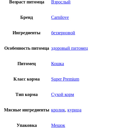
Возраст питомца
Взрослый
Бренд
Сarnilove
Ингредиенты
беззерновой
Особенность питомца
здоровый питомец
Питомец
Кошка
Класс корма
Super Premium
Тип корма
Сухой корм
Мясные ингредиенты
кролик
,
курица
Упаковка
Мешок