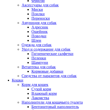
Фрисби
Аксессуары для собак
Миски
Поилки
Переноски
Амуниция для собак
Адресник
Ошейник
Поводки
Шлеи
Одежда для собак
Уход и содержание для собак
Гигиенические салфетки
Пеленки
Шампуни
Ветаптека для собак
Кормовые добавки
Средства от паразитов для собак
Кошки
Корм для кошек
Сухой корм
Влажный корм
Лакомства
Наполнители для кошачьего туалета
Бентонитовый наполнитель