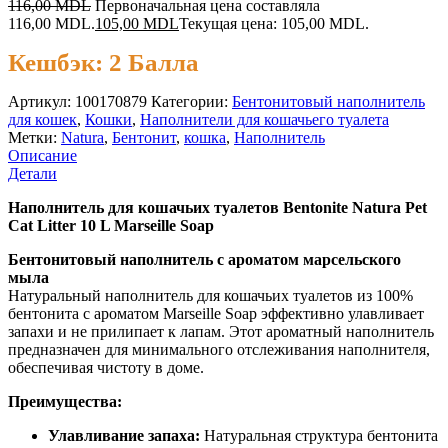
116,00
MDL
Первоначальная цена составляла
116,00 MDL.
105,00
MDL
Текущая цена: 105,00 MDL.
Кешбэк:
2 Балла
Артикул:
100170879
Категории:
Бентонитовый наполнитель
для кошек
,
Кошки
,
Наполнители для кошачьего туалета
Метки:
Natura
,
Бентонит
,
кошка
,
Наполнитель
Описание
Детали
Наполнитель для кошачьих туалетов Bentonite Natura Pet
Cat Litter 10 L Marseille Soap
Бентонитовый наполнитель с ароматом марсельского
мыла
Натуральный наполнитель для кошачьих туалетов из 100%
бентонита с ароматом Marseille Soap эффективно улавливает
запахи и не прилипает к лапам. Этот ароматный наполнитель
предназначен для минимального отслеживания наполнителя,
обеспечивая чистоту в доме.
Преимущества:
Улавливание запаха:
Натуральная структура бентонита