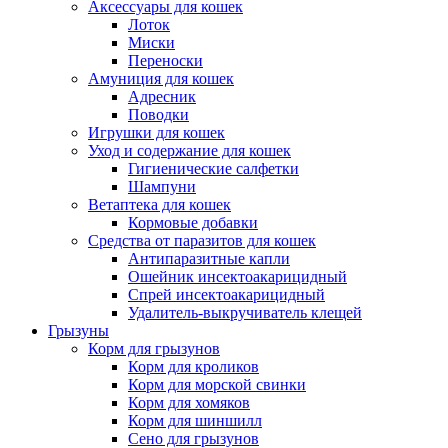
Аксессуары для кошек
Лоток
Миски
Переноски
Амуниция для кошек
Адресник
Поводки
Игрушки для кошек
Уход и содержание для кошек
Гигиенические салфетки
Шампуни
Ветаптека для кошек
Кормовые добавки
Средства от паразитов для кошек
Антипаразитные капли
Ошейник инсектоакарицидный
Спрей инсектоакарицидный
Удалитель-выкручиватель клещей
Грызуны
Корм для грызунов
Корм для кроликов
Корм для морской свинки
Корм для хомяков
Корм для шиншилл
Сено для грызунов