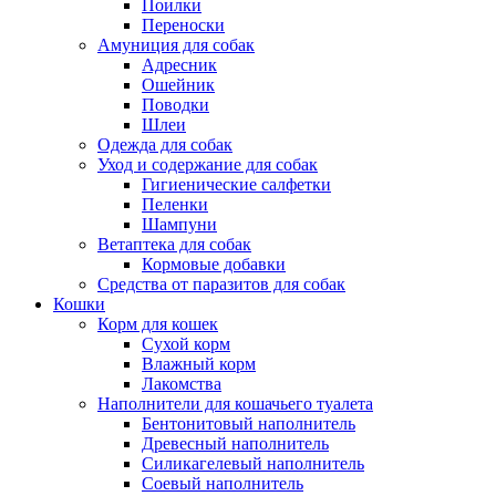
Поилки
Переноски
Амуниция для собак
Адресник
Ошейник
Поводки
Шлеи
Одежда для собак
Уход и содержание для собак
Гигиенические салфетки
Пеленки
Шампуни
Ветаптека для собак
Кормовые добавки
Средства от паразитов для собак
Кошки
Корм для кошек
Сухой корм
Влажный корм
Лакомства
Наполнители для кошачьего туалета
Бентонитовый наполнитель
Древесный наполнитель
Силикагелевый наполнитель
Соевый наполнитель