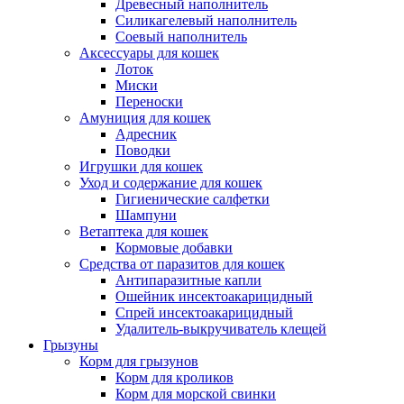
Древесный наполнитель
Силикагелевый наполнитель
Соевый наполнитель
Аксессуары для кошек
Лоток
Миски
Переноски
Амуниция для кошек
Адресник
Поводки
Игрушки для кошек
Уход и содержание для кошек
Гигиенические салфетки
Шампуни
Ветаптека для кошек
Кормовые добавки
Средства от паразитов для кошек
Антипаразитные капли
Ошейник инсектоакарицидный
Спрей инсектоакарицидный
Удалитель-выкручиватель клещей
Грызуны
Корм для грызунов
Корм для кроликов
Корм для морской свинки