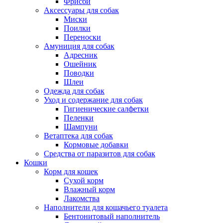
Фрисби
Аксессуары для собак
Миски
Поилки
Переноски
Амуниция для собак
Адресник
Ошейник
Поводки
Шлеи
Одежда для собак
Уход и содержание для собак
Гигиенические салфетки
Пеленки
Шампуни
Ветаптека для собак
Кормовые добавки
Средства от паразитов для собак
Кошки
Корм для кошек
Сухой корм
Влажный корм
Лакомства
Наполнители для кошачьего туалета
Бентонитовый наполнитель