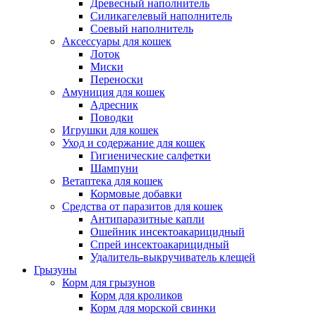
Древесный наполнитель
Силикагелевый наполнитель
Соевый наполнитель
Аксессуары для кошек
Лоток
Миски
Переноски
Амуниция для кошек
Адресник
Поводки
Игрушки для кошек
Уход и содержание для кошек
Гигиенические салфетки
Шампуни
Ветаптека для кошек
Кормовые добавки
Средства от паразитов для кошек
Антипаразитные капли
Ошейник инсектоакарицидный
Спрей инсектоакарицидный
Удалитель-выкручиватель клещей
Грызуны
Корм для грызунов
Корм для кроликов
Корм для морской свинки