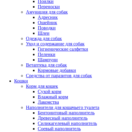
Поилки
Переноски
Амуниция для собак
Адресник
Ошейник
Поводки
Шлеи
Одежда для собак
Уход и содержание для собак
Гигиенические салфетки
Пеленки
Шампуни
Ветаптека для собак
Кормовые добавки
Средства от паразитов для собак
Кошки
Корм для кошек
Сухой корм
Влажный корм
Лакомства
Наполнители для кошачьего туалета
Бентонитовый наполнитель
Древесный наполнитель
Силикагелевый наполнитель
Соевый наполнитель