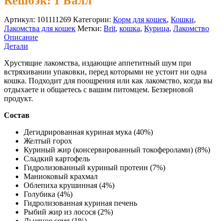
Кешбэк:
1 Балл
Артикул:
101111269
Категории:
Корм для кошек
,
Кошки
,
Лакомства для кошек
Метки:
Brit
,
кошка
,
Курица
,
Лакомство
Описание
Детали
Хрустящие лакомства, издающие аппетитный шум при
встряхивании упаковки, перед которыми не устоит ни одна
кошка. Подходит для поощрения или как лакомство, когда вы
отдыхаете и общаетесь с вашим питомцем. Беззерновой
продукт.
Состав
Дегидрированная куриная мука (40%)
Желтый горох
Куриный жир (консервированный токоферолами) (8%)
Сладкий картофель
Гидролизованный куриный протеин (7%)
Маниоковый крахмал
Облепиха крушинная (4%)
Голубика (4%)
Гидролизованная куриная печень
Рыбий жир из лосося (2%)
Льняное семя (1%)