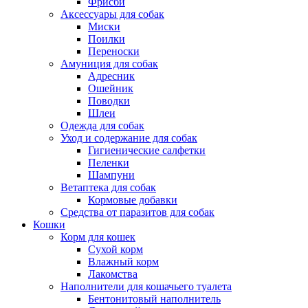
Фрисби
Аксессуары для собак
Миски
Поилки
Переноски
Амуниция для собак
Адресник
Ошейник
Поводки
Шлеи
Одежда для собак
Уход и содержание для собак
Гигиенические салфетки
Пеленки
Шампуни
Ветаптека для собак
Кормовые добавки
Средства от паразитов для собак
Кошки
Корм для кошек
Сухой корм
Влажный корм
Лакомства
Наполнители для кошачьего туалета
Бентонитовый наполнитель