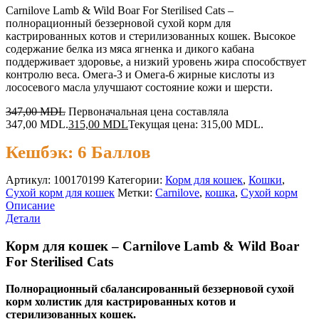
Carnilove Lamb & Wild Boar For Sterilised Cats –
полнорационный беззерновой сухой корм для
кастрированных котов и стерилизованных кошек. Высокое
содержание белка из мяса ягненка и дикого кабана
поддерживает здоровье, а низкий уровень жира способствует
контролю веса. Омега-3 и Омега-6 жирные кислоты из
лососевого масла улучшают состояние кожи и шерсти.
347,00
MDL
Первоначальная цена составляла
347,00 MDL.
315,00
MDL
Текущая цена: 315,00 MDL.
Кешбэк:
6 Баллов
Артикул:
100170199
Категории:
Корм для кошек
,
Кошки
,
Сухой корм для кошек
Метки:
Carnilove
,
кошка
,
Сухой корм
Описание
Детали
Корм для кошек – Carnilove Lamb & Wild Boar
For Sterilised Cats
Полнорационный сбалансированный беззерновой сухой
корм холистик для кастрированных котов и
стерилизованных кошек.