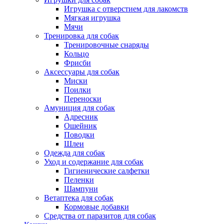
Игрушка с отверстием для лакомств
Мягкая игрушка
Мячи
Тренировка для собак
Тренировочные снаряды
Кольцо
Фрисби
Аксессуары для собак
Миски
Поилки
Переноски
Амуниция для собак
Адресник
Ошейник
Поводки
Шлеи
Одежда для собак
Уход и содержание для собак
Гигиенические салфетки
Пеленки
Шампуни
Ветаптека для собак
Кормовые добавки
Средства от паразитов для собак