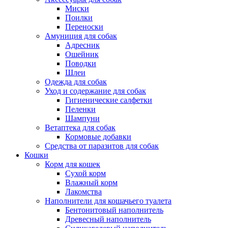
Миски
Поилки
Переноски
Амуниция для собак
Адресник
Ошейник
Поводки
Шлеи
Одежда для собак
Уход и содержание для собак
Гигиенические салфетки
Пеленки
Шампуни
Ветаптека для собак
Кормовые добавки
Средства от паразитов для собак
Кошки
Корм для кошек
Сухой корм
Влажный корм
Лакомства
Наполнители для кошачьего туалета
Бентонитовый наполнитель
Древесный наполнитель