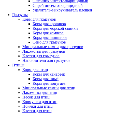
Ошейник инсектоакарицидный
Спрей инсектоакарицидный
Удалитель-выкручиватель клещей
Грызуны
Корм для грызунов
Корм для кроликов
Корм для морской свинки
Корм для хомяков
Корм для шиншилл
Сено для грызунов
Минеральные камни для грызунов
Лакомства для грызунов
Клетки для грызунов
Наполнители для грызунов
Птицы
Корм для птиц
Корм для канареек
Корм для нимф
Корм для попугаев
Минеральные камни для птиц
Лакомства для птиц
Песок для птиц
Кормушки для птиц
Поилки для птиц
Клетки для птиц