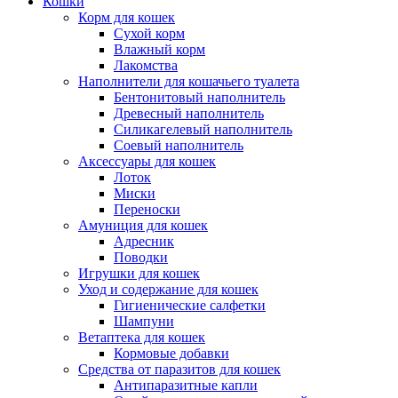
Кошки
Корм для кошек
Сухой корм
Влажный корм
Лакомства
Наполнители для кошачьего туалета
Бентонитовый наполнитель
Древесный наполнитель
Силикагелевый наполнитель
Соевый наполнитель
Аксессуары для кошек
Лоток
Миски
Переноски
Амуниция для кошек
Адресник
Поводки
Игрушки для кошек
Уход и содержание для кошек
Гигиенические салфетки
Шампуни
Ветаптека для кошек
Кормовые добавки
Средства от паразитов для кошек
Антипаразитные капли