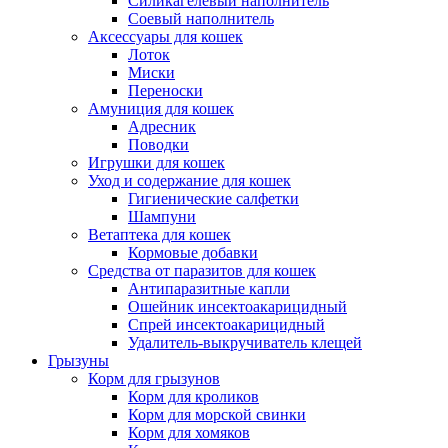
Силикагелевый наполнитель
Соевый наполнитель
Аксессуары для кошек
Лоток
Миски
Переноски
Амуниция для кошек
Адресник
Поводки
Игрушки для кошек
Уход и содержание для кошек
Гигиенические салфетки
Шампуни
Ветаптека для кошек
Кормовые добавки
Средства от паразитов для кошек
Антипаразитные капли
Ошейник инсектоакарицидный
Спрей инсектоакарицидный
Удалитель-выкручиватель клещей
Грызуны
Корм для грызунов
Корм для кроликов
Корм для морской свинки
Корм для хомяков