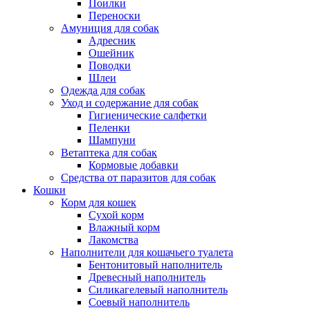
Поилки
Переноски
Амуниция для собак
Адресник
Ошейник
Поводки
Шлеи
Одежда для собак
Уход и содержание для собак
Гигиенические салфетки
Пеленки
Шампуни
Ветаптека для собак
Кормовые добавки
Средства от паразитов для собак
Кошки
Корм для кошек
Сухой корм
Влажный корм
Лакомства
Наполнители для кошачьего туалета
Бентонитовый наполнитель
Древесный наполнитель
Силикагелевый наполнитель
Соевый наполнитель