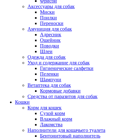
Фрисби
Аксессуары для собак
Миски
Поилки
Переноски
Амуниция для собак
Адресник
Ошейник
Поводки
Шлеи
Одежда для собак
Уход и содержание для собак
Гигиенические салфетки
Пеленки
Шампуни
Ветаптека для собак
Кормовые добавки
Средства от паразитов для собак
Кошки
Корм для кошек
Сухой корм
Влажный корм
Лакомства
Наполнители для кошачьего туалета
Бентонитовый наполнитель