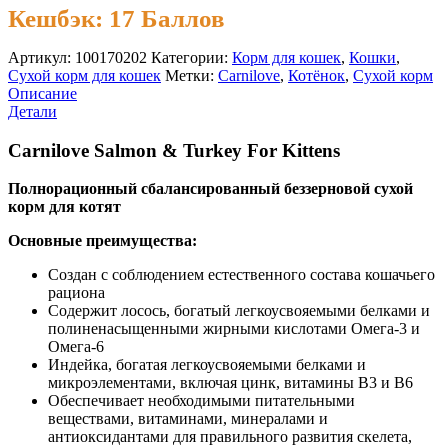
Кешбэк:
17 Баллов
Артикул:
100170202
Категории:
Корм для кошек
,
Кошки
,
Сухой корм для кошек
Метки:
Carnilove
,
Котёнок
,
Сухой корм
Описание
Детали
Carnilove Salmon & Turkey For Kittens
Полнорационный сбалансированный беззерновой сухой
корм для котят
Основные преимущества:
Создан с соблюдением естественного состава кошачьего
рациона
Содержит лосось, богатый легкоусвояемыми белками и
полиненасыщенными жирными кислотами Омега-3 и
Омега-6
Индейка, богатая легкоусвояемыми белками и
микроэлементами, включая цинк, витамины В3 и В6
Обеспечивает необходимыми питательными
веществами, витаминами, минералами и
антиоксидантами для правильного развития скелета,