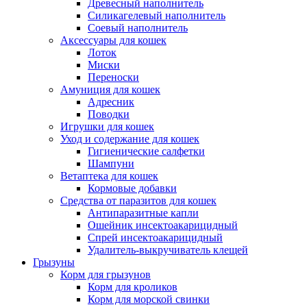
Древесный наполнитель
Силикагелевый наполнитель
Соевый наполнитель
Аксессуары для кошек
Лоток
Миски
Переноски
Амуниция для кошек
Адресник
Поводки
Игрушки для кошек
Уход и содержание для кошек
Гигиенические салфетки
Шампуни
Ветаптека для кошек
Кормовые добавки
Средства от паразитов для кошек
Антипаразитные капли
Ошейник инсектоакарицидный
Спрей инсектоакарицидный
Удалитель-выкручиватель клещей
Грызуны
Корм для грызунов
Корм для кроликов
Корм для морской свинки