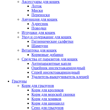
Аксессуары для кошек
Лоток
Миски
Переноски
Амуниция для кошек
Адресник
Поводки
Игрушки для кошек
Уход и содержание для кошек
Гигиенические салфетки
Шампуни
Ветаптека для кошек
Кормовые добавки
Средства от паразитов для кошек
Антипаразитные капли
Ошейник инсектоакарицидный
Спрей инсектоакарицидный
Удалитель-выкручиватель клещей
Грызуны
Корм для грызунов
Корм для кроликов
Корм для морской свинки
Корм для хомяков
Корм для шиншилл
Сено для грызунов