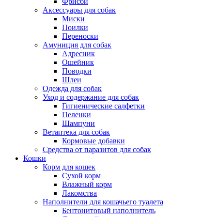
Фрисби
Аксессуары для собак
Миски
Поилки
Переноски
Амуниция для собак
Адресник
Ошейник
Поводки
Шлеи
Одежда для собак
Уход и содержание для собак
Гигиенические салфетки
Пеленки
Шампуни
Ветаптека для собак
Кормовые добавки
Средства от паразитов для собак
Кошки
Корм для кошек
Сухой корм
Влажный корм
Лакомства
Наполнители для кошачьего туалета
Бентонитовый наполнитель