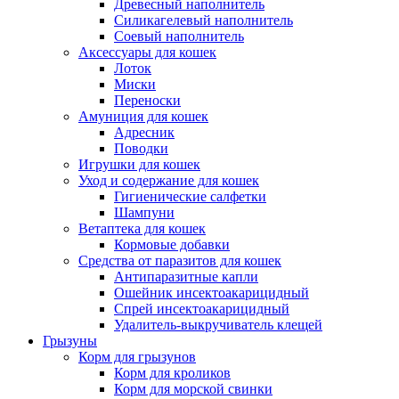
Древесный наполнитель
Силикагелевый наполнитель
Соевый наполнитель
Аксессуары для кошек
Лоток
Миски
Переноски
Амуниция для кошек
Адресник
Поводки
Игрушки для кошек
Уход и содержание для кошек
Гигиенические салфетки
Шампуни
Ветаптека для кошек
Кормовые добавки
Средства от паразитов для кошек
Антипаразитные капли
Ошейник инсектоакарицидный
Спрей инсектоакарицидный
Удалитель-выкручиватель клещей
Грызуны
Корм для грызунов
Корм для кроликов
Корм для морской свинки