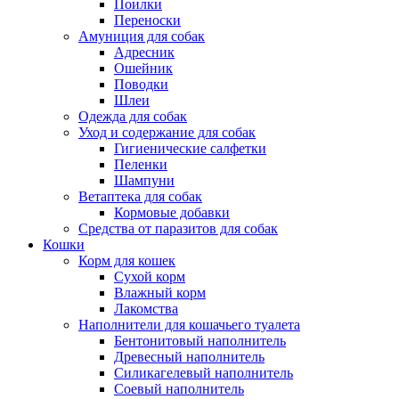
Поилки
Переноски
Амуниция для собак
Адресник
Ошейник
Поводки
Шлеи
Одежда для собак
Уход и содержание для собак
Гигиенические салфетки
Пеленки
Шампуни
Ветаптека для собак
Кормовые добавки
Средства от паразитов для собак
Кошки
Корм для кошек
Сухой корм
Влажный корм
Лакомства
Наполнители для кошачьего туалета
Бентонитовый наполнитель
Древесный наполнитель
Силикагелевый наполнитель
Соевый наполнитель