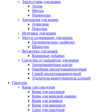
Аксессуары для кошек
Лоток
Миски
Переноски
Амуниция для кошек
Адресник
Поводки
Игрушки для кошек
Уход и содержание для кошек
Гигиенические салфетки
Шампуни
Ветаптека для кошек
Кормовые добавки
Средства от паразитов для кошек
Антипаразитные капли
Ошейник инсектоакарицидный
Спрей инсектоакарицидный
Удалитель-выкручиватель клещей
Грызуны
Корм для грызунов
Корм для кроликов
Корм для морской свинки
Корм для хомяков
Корм для шиншилл
Сено для грызунов