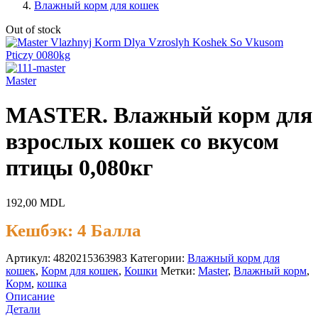
Влажный корм для кошек
Out of stock
Master
MASTER. Влажный корм для
взрослых кошек со вкусом
птицы 0,080кг
192,00
MDL
Кешбэк:
4 Балла
Артикул:
4820215363983
Категории:
Влажный корм для
кошек
,
Корм для кошек
,
Кошки
Метки:
Master
,
Влажный корм
,
Корм
,
кошка
Описание
Детали