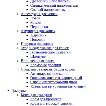
Древесный наполнитель
Силикагелевый наполнитель
Соевый наполнитель
Аксессуары для кошек
Лоток
Миски
Переноски
Амуниция для кошек
Адресник
Поводки
Игрушки для кошек
Уход и содержание для кошек
Гигиенические салфетки
Шампуни
Ветаптека для кошек
Кормовые добавки
Средства от паразитов для кошек
Антипаразитные капли
Ошейник инсектоакарицидный
Спрей инсектоакарицидный
Удалитель-выкручиватель клещей
Грызуны
Корм для грызунов
Корм для кроликов
Корм для морской свинки