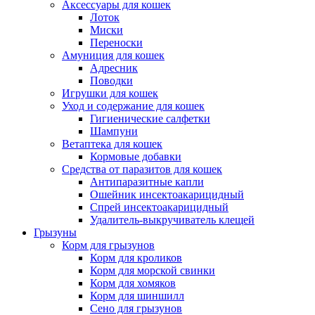
Аксессуары для кошек
Лоток
Миски
Переноски
Амуниция для кошек
Адресник
Поводки
Игрушки для кошек
Уход и содержание для кошек
Гигиенические салфетки
Шампуни
Ветаптека для кошек
Кормовые добавки
Средства от паразитов для кошек
Антипаразитные капли
Ошейник инсектоакарицидный
Спрей инсектоакарицидный
Удалитель-выкручиватель клещей
Грызуны
Корм для грызунов
Корм для кроликов
Корм для морской свинки
Корм для хомяков
Корм для шиншилл
Сено для грызунов