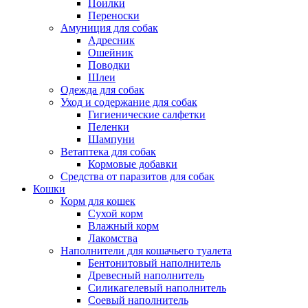
Поилки
Переноски
Амуниция для собак
Адресник
Ошейник
Поводки
Шлеи
Одежда для собак
Уход и содержание для собак
Гигиенические салфетки
Пеленки
Шампуни
Ветаптека для собак
Кормовые добавки
Средства от паразитов для собак
Кошки
Корм для кошек
Сухой корм
Влажный корм
Лакомства
Наполнители для кошачьего туалета
Бентонитовый наполнитель
Древесный наполнитель
Силикагелевый наполнитель
Соевый наполнитель