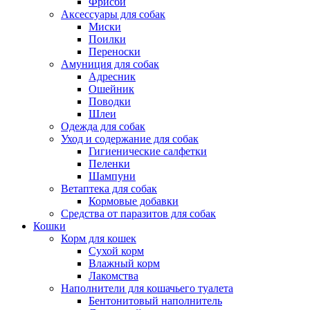
Фрисби
Аксессуары для собак
Миски
Поилки
Переноски
Амуниция для собак
Адресник
Ошейник
Поводки
Шлеи
Одежда для собак
Уход и содержание для собак
Гигиенические салфетки
Пеленки
Шампуни
Ветаптека для собак
Кормовые добавки
Средства от паразитов для собак
Кошки
Корм для кошек
Сухой корм
Влажный корм
Лакомства
Наполнители для кошачьего туалета
Бентонитовый наполнитель