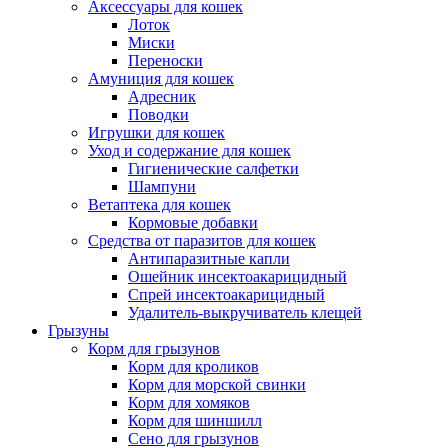
Аксессуары для кошек
Лоток
Миски
Переноски
Амуниция для кошек
Адресник
Поводки
Игрушки для кошек
Уход и содержание для кошек
Гигиенические салфетки
Шампуни
Ветаптека для кошек
Кормовые добавки
Средства от паразитов для кошек
Антипаразитные капли
Ошейник инсектоакарицидный
Спрей инсектоакарицидный
Удалитель-выкручиватель клещей
Грызуны
Корм для грызунов
Корм для кроликов
Корм для морской свинки
Корм для хомяков
Корм для шиншилл
Сено для грызунов