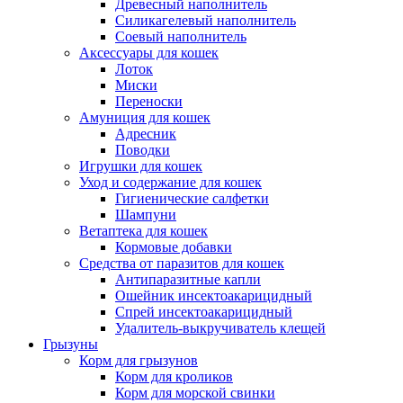
Древесный наполнитель
Силикагелевый наполнитель
Соевый наполнитель
Аксессуары для кошек
Лоток
Миски
Переноски
Амуниция для кошек
Адресник
Поводки
Игрушки для кошек
Уход и содержание для кошек
Гигиенические салфетки
Шампуни
Ветаптека для кошек
Кормовые добавки
Средства от паразитов для кошек
Антипаразитные капли
Ошейник инсектоакарицидный
Спрей инсектоакарицидный
Удалитель-выкручиватель клещей
Грызуны
Корм для грызунов
Корм для кроликов
Корм для морской свинки