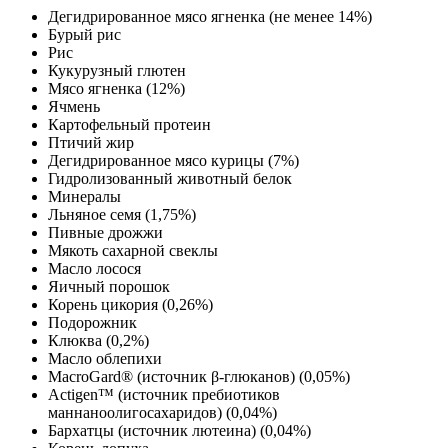
Дегидрированное мясо ягненка (не менее 14%)
Бурый рис
Рис
Кукурузный глютен
Мясо ягненка (12%)
Ячмень
Картофельный протеин
Птичий жир
Дегидрированное мясо курицы (7%)
Гидролизованный животный белок
Минералы
Льняное семя (1,75%)
Пивные дрожжи
Мякоть сахарной свеклы
Масло лосося
Яичный порошок
Корень цикория (0,26%)
Подорожник
Клюква (0,2%)
Масло облепихи
MacroGard® (источник β-глюканов) (0,05%)
Actigen™ (источник пребиотиков
маннаноолигосахаридов) (0,04%)
Бархатцы (источник лютеина) (0,04%)