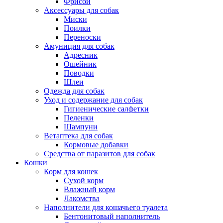
Фрисби
Аксессуары для собак
Миски
Поилки
Переноски
Амуниция для собак
Адресник
Ошейник
Поводки
Шлеи
Одежда для собак
Уход и содержание для собак
Гигиенические салфетки
Пеленки
Шампуни
Ветаптека для собак
Кормовые добавки
Средства от паразитов для собак
Кошки
Корм для кошек
Сухой корм
Влажный корм
Лакомства
Наполнители для кошачьего туалета
Бентонитовый наполнитель