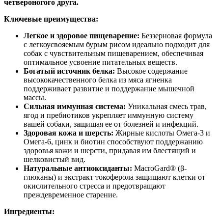
четвероногого друга.
Ключевые преимущества:
Легкое и здоровое пищеварение:
Беззерновая формула
с легкоусвояемым бурым рисом идеально подходит для
собак с чувствительным пищеварением, обеспечивая
оптимальное усвоение питательных веществ.
Богатый источник белка:
Высокое содержание
высококачественного белка из мяса ягненка
поддерживает развитие и поддержание мышечной
массы.
Сильная иммунная система:
Уникальная смесь трав,
ягод и пребиотиков укрепляет иммунную систему
вашей собаки, защищая ее от болезней и инфекций.
Здоровая кожа и шерсть:
Жирные кислоты Омега-3 и
Омега-6, цинк и биотин способствуют поддержанию
здоровья кожи и шерсти, придавая им блестящий и
шелковистый вид.
Натуральные антиоксиданты:
MacroGard® (β-
глюканы) и экстракт токоферола защищают клетки от
окислительного стресса и предотвращают
преждевременное старение.
Ингредиенты: