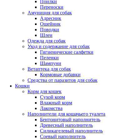
Поилки
Переноски
Амуниция для собак
Адресник
Ошейник
Поводки
Шлеи
Одежда для собак
Уход и содержание для собак
Гигиенические салфетки
Пеленки
Шампуни
Ветаптека для собак
Кормовые добавки
Средства от паразитов для собак
Кошки
Корм для кошек
Сухой корм
Влажный корм
Лакомства
Наполнители для кошачьего туалета
Бентонитовый наполнитель
Древесный наполнитель
Силикагелевый наполнитель
Соевый наполнитель