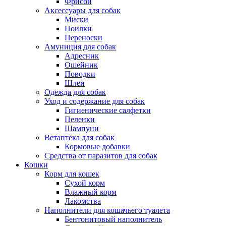
Фрисби
Аксессуары для собак
Миски
Поилки
Переноски
Амуниция для собак
Адресник
Ошейник
Поводки
Шлеи
Одежда для собак
Уход и содержание для собак
Гигиенические салфетки
Пеленки
Шампуни
Ветаптека для собак
Кормовые добавки
Средства от паразитов для собак
Кошки
Корм для кошек
Сухой корм
Влажный корм
Лакомства
Наполнители для кошачьего туалета
Бентонитовый наполнитель