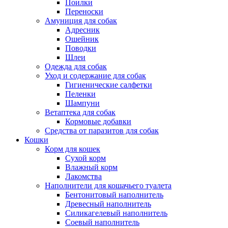
Поилки
Переноски
Амуниция для собак
Адресник
Ошейник
Поводки
Шлеи
Одежда для собак
Уход и содержание для собак
Гигиенические салфетки
Пеленки
Шампуни
Ветаптека для собак
Кормовые добавки
Средства от паразитов для собак
Кошки
Корм для кошек
Сухой корм
Влажный корм
Лакомства
Наполнители для кошачьего туалета
Бентонитовый наполнитель
Древесный наполнитель
Силикагелевый наполнитель
Соевый наполнитель