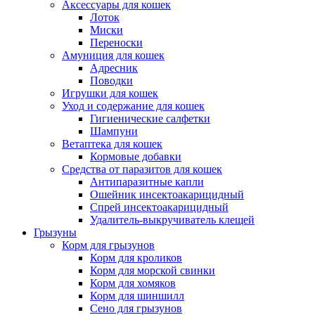
Аксессуары для кошек
Лоток
Миски
Переноски
Амуниция для кошек
Адресник
Поводки
Игрушки для кошек
Уход и содержание для кошек
Гигиенические салфетки
Шампуни
Ветаптека для кошек
Кормовые добавки
Средства от паразитов для кошек
Антипаразитные капли
Ошейник инсектоакарицидный
Спрей инсектоакарицидный
Удалитель-выкручиватель клещей
Грызуны
Корм для грызунов
Корм для кроликов
Корм для морской свинки
Корм для хомяков
Корм для шиншилл
Сено для грызунов