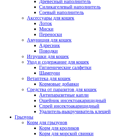
Древесный наполнитель
Силикагелевый наполнитель
Соевый наполнитель
Аксессуары для кошек
Лоток
Миски
Переноски
Амуниция для кошек
Адресник
Поводки
Игрушки для кошек
Уход и содержание для кошек
Гигиенические салфетки
Шампуни
Ветаптека для кошек
Кормовые добавки
Средства от паразитов для кошек
Антипаразитные капли
Ошейник инсектоакарицидный
Спрей инсектоакарицидный
Удалитель-выкручиватель клещей
Грызуны
Корм для грызунов
Корм для кроликов
Корм для морской свинки