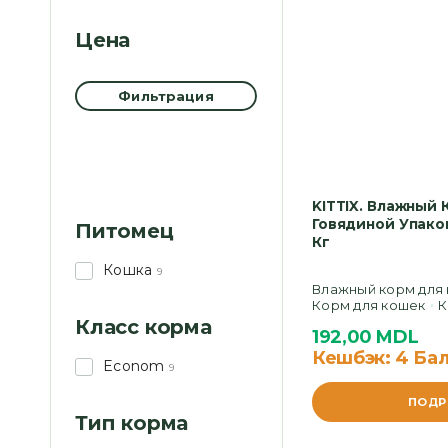
Цена
Фильтрация
KITTIX. Влажный
Говядиной Упаков
Питомец
Кг
Кошка
9
Влажный корм для
Корм для кошек
К
Класс корма
192,00
MDL
Кешбэк:
4 Ба
Econom
9
ПОДР
Тип корма