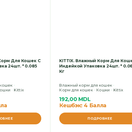
 Корм Для Кошек С
KITTIX. Влажный Корм Для Кош
ка 24шт. * 0.085
Индейкой Упаковка 24шт. * 0.0
Кг
 кошек
Влажный корм для кошек
ошки
Kittix
Корм для кошек
Кошки
Kittix
192,00
MDL
лла
Кешбэк:
4 Балла
ОБНЕЕ
ПОДРОБНЕЕ