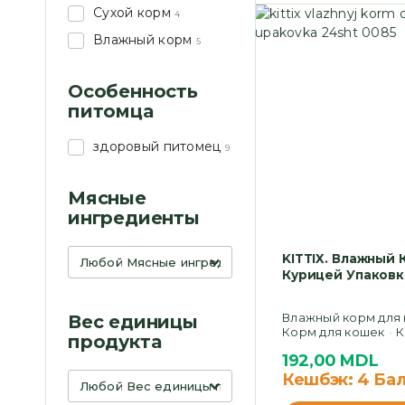
Сухой корм
4
Влажный корм
5
Особенность
питомца
здоровый питомец
9
Мясные
ингредиенты
KITTIX. Влажный
Курицей Упаковка
Влажный корм для
Вес единицы
Корм для кошек
К
продукта
192,00
MDL
Кешбэк:
4 Ба