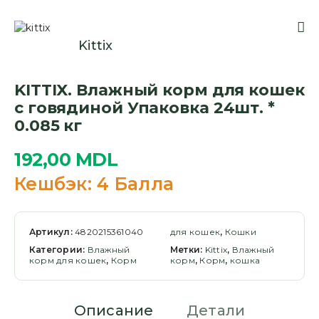
Kittix
KITTIX. Влажный корм для кошек
с говядиной Упаковка 24шт. *
0.085 кг
192,00
MDL
Кешбэк:
4 Балла
Артикул:
4820215361040
для кошек
,
Кошки
Категории:
Влажный
Метки:
Kittix
,
Влажный
корм для кошек
,
Корм
корм
,
Корм
,
кошка
Описание
Детали