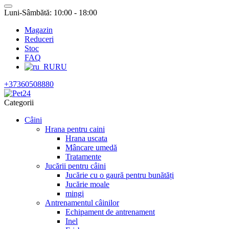
Luni-Sâmbătă: 10:00 - 18:00
Magazin
Reduceri
Stoc
FAQ
RU
+37360508880
Categorii
Câini
Hrana pentru caini
Hrana uscata
Mâncare umedă
Tratamente
Jucării pentru câini
Jucărie cu o gaură pentru bunătăți
Jucărie moale
mingi
Antrenamentul câinilor
Echipament de antrenament
Inel