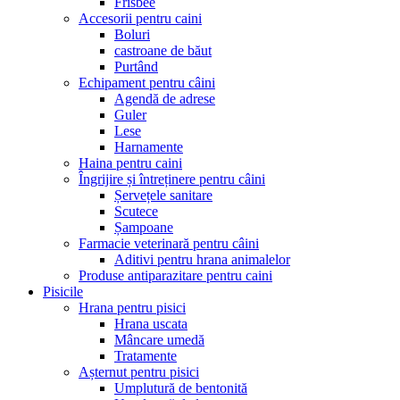
Frisbee
Accesorii pentru caini
Boluri
castroane de băut
Purtând
Echipament pentru câini
Agendă de adrese
Guler
Lese
Harnamente
Haina pentru caini
Îngrijire și întreținere pentru câini
Șervețele sanitare
Scutece
Șampoane
Farmacie veterinară pentru câini
Aditivi pentru hrana animalelor
Produse antiparazitare pentru caini
Pisicile
Hrana pentru pisici
Hrana uscata
Mâncare umedă
Tratamente
Așternut pentru pisici
Umplutură de bentonită