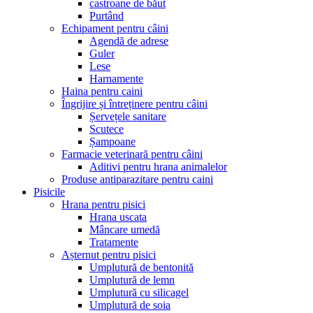
castroane de băut
Purtând
Echipament pentru câini
Agendă de adrese
Guler
Lese
Harnamente
Haina pentru caini
Îngrijire și întreținere pentru câini
Șervețele sanitare
Scutece
Șampoane
Farmacie veterinară pentru câini
Aditivi pentru hrana animalelor
Produse antiparazitare pentru caini
Pisicile
Hrana pentru pisici
Hrana uscata
Mâncare umedă
Tratamente
Așternut pentru pisici
Umplutură de bentonită
Umplutură de lemn
Umplutură cu silicagel
Umplutură de soia