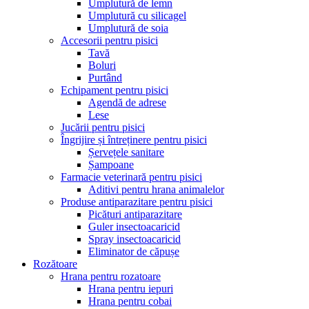
Umplutură de lemn
Umplutură cu silicagel
Umplutură de soia
Accesorii pentru pisici
Tavă
Boluri
Purtând
Echipament pentru pisici
Agendă de adrese
Lese
Jucării pentru pisici
Îngrijire și întreținere pentru pisici
Șervețele sanitare
Șampoane
Farmacie veterinară pentru pisici
Aditivi pentru hrana animalelor
Produse antiparazitare pentru pisici
Picături antiparazitare
Guler insectoacaricid
Spray insectoacaricid
Eliminator de căpușe
Rozătoare
Hrana pentru rozatoare
Hrana pentru iepuri
Hrana pentru cobai