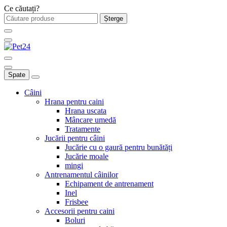
Ce căutați?
Șterge
Spate
Câini
Hrana pentru caini
Hrana uscata
Mâncare umedă
Tratamente
Jucării pentru câini
Jucărie cu o gaură pentru bunătăți
Jucărie moale
mingi
Antrenamentul câinilor
Echipament de antrenament
Inel
Frisbee
Accesorii pentru caini
Boluri