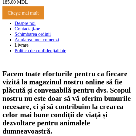
185,00
MDL
Кешбэк:
4 Балла
Citeşte mai mult
Despre noi
Contactaţi-ne
Schimbarea ordinii
Anularea unei comenzi
Livrare
Politica de confidențialitate
Facem toate eforturile pentru ca fiecare
vizită la magazinul nostru online să fie
plăcută și convenabilă pentru dvs. Scopul
nostru nu este doar să vă oferim bunurile
necesare, ci și să contribuim la crearea
celor mai bune condiții de viață și
dezvoltare pentru animalele
dumneavoastră.