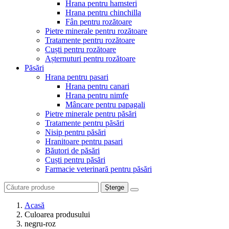
Hrana pentru hamsteri
Hrana pentru chinchilla
Fân pentru rozătoare
Pietre minerale pentru rozătoare
Tratamente pentru rozătoare
Cuști pentru rozătoare
Așternuturi pentru rozătoare
Păsări
Hrana pentru pasari
Hrana pentru canari
Hrana pentru nimfe
Mâncare pentru papagali
Pietre minerale pentru păsări
Tratamente pentru păsări
Nisip pentru păsări
Hranitoare pentru pasari
Băutori de păsări
Cuști pentru păsări
Farmacie veterinară pentru păsări
Șterge
Acasă
Culoarea produsului
negru-roz