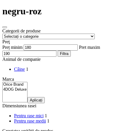
negru-roz
Categorii de produse
Preţ
Preț minim
Pret maxim
Filtra
Animal de companie
Câine
1
Marca
Aplicați
Dimensiunea rasei
Pentru rase mici
1
Pentru rase medii
1
Greutatea unității de produs