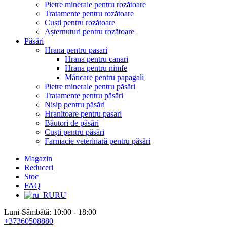
Pietre minerale pentru rozătoare
Tratamente pentru rozătoare
Cuști pentru rozătoare
Așternuturi pentru rozătoare
Păsări
Hrana pentru pasari
Hrana pentru canari
Hrana pentru nimfe
Mâncare pentru papagali
Pietre minerale pentru păsări
Tratamente pentru păsări
Nisip pentru păsări
Hranitoare pentru pasari
Băutori de păsări
Cuști pentru păsări
Farmacie veterinară pentru păsări
Magazin
Reduceri
Stoc
FAQ
RU
Luni-Sâmbătă: 10:00 - 18:00
+37360508880