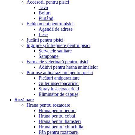
Accesorii pentru pisici
Tavă
Boluri
Purtând
Echipament pentru pisici
Agendă de adrese
Lese
Jucării pentru pisici
Îngrijire și întreținere pentru pisici
Șervețele sanitare
Șampoane
Farmacie veterinară pentru pisici
Aditivi pentru hrana animalelor
Produse antiparazitare pentru pisici
Picături antiparazitare
Guler insectoacaricid
Spray insectoacaricid
Eliminator de căpușe
Rozătoare
Hrana pentru rozatoare
Hrana pentru iepuri
Hrana pentru cobai
Hrana pentru hamsteri
Hrana pentru chinchilla
Fân pentru rozătoare