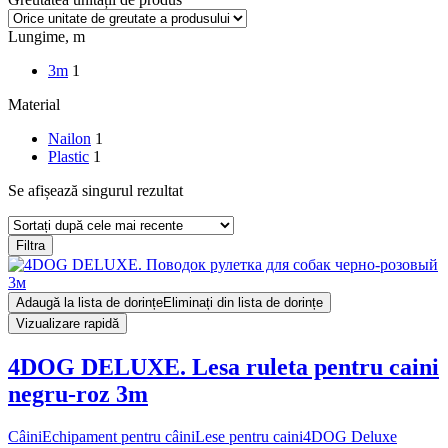
Lungime, m
3m
1
Material
Nailon
1
Plastic
1
Se afișează singurul rezultat
Filtra
Adaugă la lista de dorințe
Eliminați din lista de dorințe
Vizualizare rapidă
4DOG DELUXE. Lesa ruleta pentru caini
negru-roz 3m
Câini
Echipament pentru câini
Lese pentru caini
4DOG Deluxe