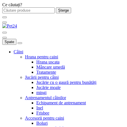
Ce căutați?
Șterge
Spate
Câini
Hrana pentru caini
Hrana uscata
Mâncare umedă
Tratamente
Jucării pentru câini
Jucărie cu o gaură pentru bunătăți
Jucărie moale
mingi
Antrenamentul câinilor
Echipament de antrenament
Inel
Frisbee
Accesorii pentru caini
Boluri