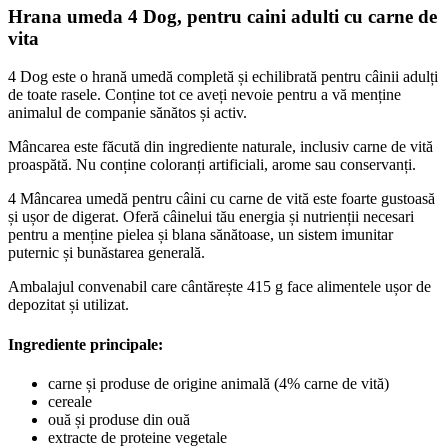
Hrana umeda 4 Dog, pentru caini adulti cu carne de
vita
4 Dog este o hrană umedă completă și echilibrată pentru câinii adulți
de toate rasele. Conține tot ce aveți nevoie pentru a vă menține
animalul de companie sănătos și activ.
Mâncarea este făcută din ingrediente naturale, inclusiv carne de vită
proaspătă. Nu conține coloranți artificiali, arome sau conservanți.
4 Mâncarea umedă pentru câini cu carne de vită este foarte gustoasă
și ușor de digerat. Oferă câinelui tău energia și nutrienții necesari
pentru a menține pielea și blana sănătoase, un sistem imunitar
puternic și bunăstarea generală.
Ambalajul convenabil care cântărește 415 g face alimentele ușor de
depozitat și utilizat.
Ingrediente principale:
carne și produse de origine animală (4% carne de vită)
cereale
ouă și produse din ouă
extracte de proteine vegetale