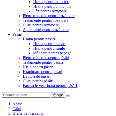
Hrana pentru hamsteri
Hrana pentru chinchilla
Fân pentru rozătoare
Pietre minerale pentru rozătoare
Tratamente pentru rozătoare
Cuști pentru rozătoare
Așternuturi pentru rozătoare
Păsări
Hrana pentru pasari
Hrana pentru canari
Hrana pentru nimfe
Mâncare pentru papagali
Pietre minerale pentru păsări
Tratamente pentru păsări
Nisip pentru păsări
Hranitoare pentru pasari
Băutori de păsări
Cuști pentru păsări
Farmacie veterinară pentru păsări
Șterge
Acasă
Câini
Hrana pentru caini