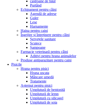
castroane de băut
Purtând
Echipament pentru câini
Agendă de adrese
Guler
Lese
Harnamente
Haina pentru caini
Îngrijire și întreținere pentru câini
Șervețele sanitare
Scutece
Șampoane
Farmacie veterinară pentru câini
Aditivi pentru hrana animalelor
Produse antiparazitare pentru caini
Pisicile
Hrana pentru pisici
Hrana uscata
Mâncare umedă
Tratamente
Așternut pentru pisici
Umplutură de bentonită
Umplutură de lemn
Umplutură cu silicagel
Umplutură de soia