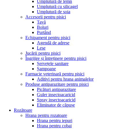
Umplutură de lemn
Umplutură cu silicagel
Umplutură de soia
Accesorii pentru pisici
Tavă
Boluri
Purtând
Echipament pentru pisici
Agendă de adrese
Lese
Jucării pentru pisici
Îngrijire și întreținere pentru pisici
Șervețele sanitare
Șampoane
Farmacie veterinară pentru pisici
Aditivi pentru hrana animalelor
Produse antiparazitare pentru pisici
Picături antiparazitare
Guler insectoacaricid
Spray insectoacaricid
Eliminator de căpușe
Rozătoare
Hrana pentru rozatoare
Hrana pentru iepuri
Hrana pentru cobai