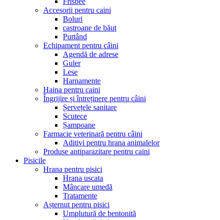
Frisbee
Accesorii pentru caini
Boluri
castroane de băut
Purtând
Echipament pentru câini
Agendă de adrese
Guler
Lese
Harnamente
Haina pentru caini
Îngrijire și întreținere pentru câini
Șervețele sanitare
Scutece
Șampoane
Farmacie veterinară pentru câini
Aditivi pentru hrana animalelor
Produse antiparazitare pentru caini
Pisicile
Hrana pentru pisici
Hrana uscata
Mâncare umedă
Tratamente
Așternut pentru pisici
Umplutură de bentonită