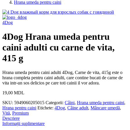
Hrana umeda pentru caini
4Dog
4Dog Hrana umeda pentru
caini adulti cu carne de vita,
415 g
Hrana umeda pentru caini adulti 4Dog, Carne de vita, 415g este o
hrana completa pentru caini adulti, care contine bucati de carne de
vita intr-un sos delicios pe care toti cainii il vor adora.
19,00
MDL
SKU:
5949060205015
Categorii:
Câini
,
Hrana umeda pentru caini
,
Hrana pentru caini
Etichete:
4Dog
,
Câine adult
,
Mâncare umedă
,
Vită
,
Premium
Descriere
Informații suplimentare