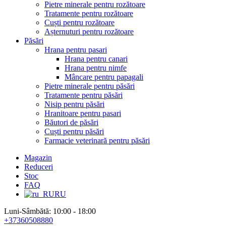
Pietre minerale pentru rozătoare
Tratamente pentru rozătoare
Cuști pentru rozătoare
Așternuturi pentru rozătoare
Păsări
Hrana pentru pasari
Hrana pentru canari
Hrana pentru nimfe
Mâncare pentru papagali
Pietre minerale pentru păsări
Tratamente pentru păsări
Nisip pentru păsări
Hranitoare pentru pasari
Băutori de păsări
Cuști pentru păsări
Farmacie veterinară pentru păsări
Magazin
Reduceri
Stoc
FAQ
RU
Luni-Sâmbătă: 10:00 - 18:00
+37360508880