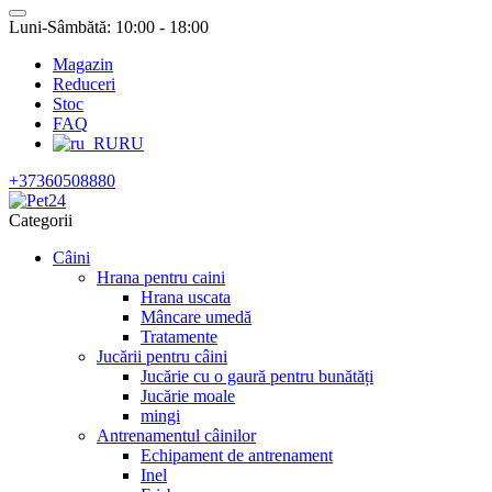
Luni-Sâmbătă: 10:00 - 18:00
Magazin
Reduceri
Stoc
FAQ
RU
+37360508880
Categorii
Câini
Hrana pentru caini
Hrana uscata
Mâncare umedă
Tratamente
Jucării pentru câini
Jucărie cu o gaură pentru bunătăți
Jucărie moale
mingi
Antrenamentul câinilor
Echipament de antrenament
Inel