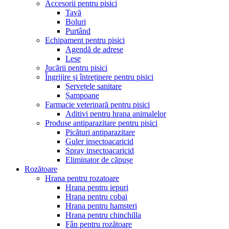
Accesorii pentru pisici
Tavă
Boluri
Purtând
Echipament pentru pisici
Agendă de adrese
Lese
Jucării pentru pisici
Îngrijire și întreținere pentru pisici
Șervețele sanitare
Șampoane
Farmacie veterinară pentru pisici
Aditivi pentru hrana animalelor
Produse antiparazitare pentru pisici
Picături antiparazitare
Guler insectoacaricid
Spray insectoacaricid
Eliminator de căpușe
Rozătoare
Hrana pentru rozatoare
Hrana pentru iepuri
Hrana pentru cobai
Hrana pentru hamsteri
Hrana pentru chinchilla
Fân pentru rozătoare