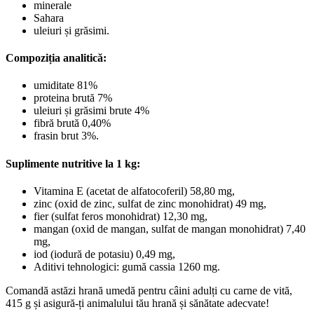
minerale
Sahara
uleiuri și grăsimi.
Compoziția analitică:
umiditate 81%
proteina brută 7%
uleiuri și grăsimi brute 4%
fibră brută 0,40%
frasin brut 3%.
Suplimente nutritive la 1 kg:
Vitamina E (acetat de alfatocoferil) 58,80 mg,
zinc (oxid de zinc, sulfat de zinc monohidrat) 49 mg,
fier (sulfat feros monohidrat) 12,30 mg,
mangan (oxid de mangan, sulfat de mangan monohidrat) 7,40
mg,
iod (iodură de potasiu) 0,49 mg,
Aditivi tehnologici: gumă cassia 1260 mg.
Comandă astăzi hrană umedă pentru câini adulți cu carne de vită,
415 g și asigură-ți animalului tău hrană și sănătate adecvate!