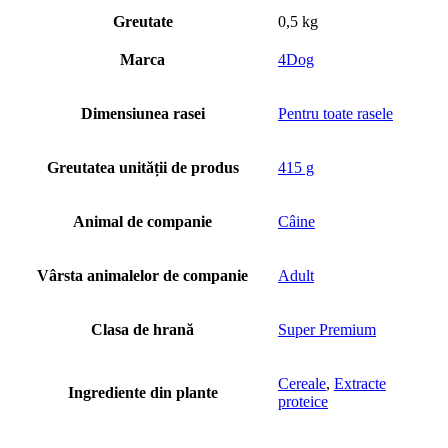
Greutate
0,5 kg
Marca
4Dog
Dimensiunea rasei
Pentru toate rasele
Greutatea unității de produs
415 g
Animal de companie
Câine
Vârsta animalelor de companie
Adult
Clasa de hrană
Super Premium
Cereale
,
Extracte
Ingrediente din plante
proteice