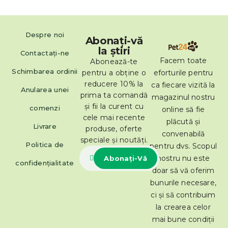
Despre noi
Abonați-vă
la știri
Contactaţi-ne
Facem toate
Abonează-te
Schimbarea ordinii
eforturile pentru
pentru a obține o
reducere 10% la
ca fiecare vizită la
Anularea unei
prima ta comandă
magazinul nostru
și fii la curent cu
comenzi
online să fie
cele mai recente
plăcută și
Livrare
produse, oferte
convenabilă
speciale și noutăți.
Politica de
pentru dvs. Scopul
nostru nu este
confidențialitate
doar să vă oferim
bunurile necesare,
ci și să contribuim
la crearea celor
mai bune condiții