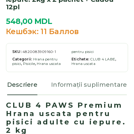
12pl
548,00
MDL
Кешбэк:
11 Баллов
SKU:
4820083909160-1
pentru pisici
Categorii:
Hrana pentru
Etichete:
CLUB 4 LABE
,
pisici
,
Pisicile
,
Hrana uscata
Hrana uscata
Descriere
Informații suplimentare
CLUB 4 PAWS Premium
Hrana uscata pentru
pisici adulte cu iepure.
2 kg