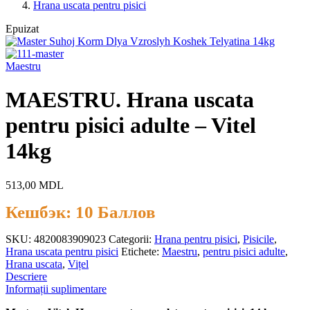
Hrana uscata pentru pisici
Epuizat
Maestru
MAESTRU. Hrana uscata
pentru pisici adulte – Vitel
14kg
513,00
MDL
Кешбэк:
10 Баллов
SKU:
4820083909023
Categorii:
Hrana pentru pisici
,
Pisicile
,
Hrana uscata pentru pisici
Etichete:
Maestru
,
pentru pisici adulte
,
Hrana uscata
,
Vițel
Descriere
Informații suplimentare