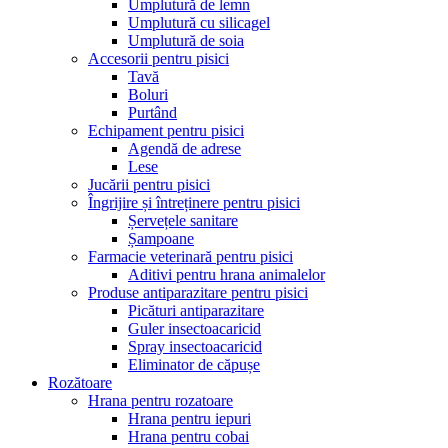
Umplutură de lemn
Umplutură cu silicagel
Umplutură de soia
Accesorii pentru pisici
Tavă
Boluri
Purtând
Echipament pentru pisici
Agendă de adrese
Lese
Jucării pentru pisici
Îngrijire și întreținere pentru pisici
Șervețele sanitare
Șampoane
Farmacie veterinară pentru pisici
Aditivi pentru hrana animalelor
Produse antiparazitare pentru pisici
Picături antiparazitare
Guler insectoacaricid
Spray insectoacaricid
Eliminator de căpușe
Rozătoare
Hrana pentru rozatoare
Hrana pentru iepuri
Hrana pentru cobai