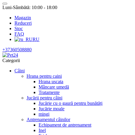
Luni-Sâmbătă: 10:00 - 18:00
Magazin
Reduceri
Stoc
FAQ
RU
+37360508880
Categorii
Câini
Hrana pentru caini
Hrana uscata
Mâncare umedă
Tratamente
Jucării pentru câini
Jucărie cu o gaură pentru bunătăți
Jucărie moale
mingi
Antrenamentul câinilor
Echipament de antrenament
Inel