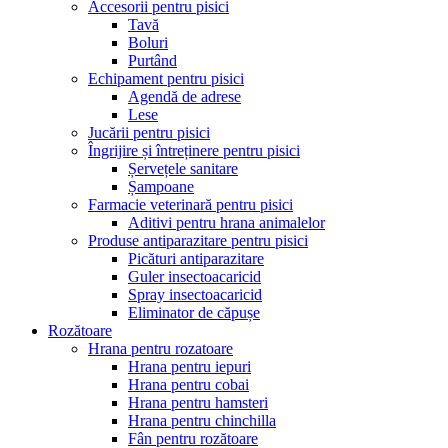
Accesorii pentru pisici
Tavă
Boluri
Purtând
Echipament pentru pisici
Agendă de adrese
Lese
Jucării pentru pisici
Îngrijire și întreținere pentru pisici
Șervețele sanitare
Șampoane
Farmacie veterinară pentru pisici
Aditivi pentru hrana animalelor
Produse antiparazitare pentru pisici
Picături antiparazitare
Guler insectoacaricid
Spray insectoacaricid
Eliminator de căpușe
Rozătoare
Hrana pentru rozatoare
Hrana pentru iepuri
Hrana pentru cobai
Hrana pentru hamsteri
Hrana pentru chinchilla
Fân pentru rozătoare