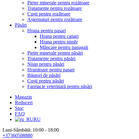
Pietre minerale pentru rozătoare
Tratamente pentru rozătoare
Cuști pentru rozătoare
Așternuturi pentru rozătoare
Păsări
Hrana pentru pasari
Hrana pentru canari
Hrana pentru nimfe
Mâncare pentru papagali
Pietre minerale pentru păsări
Tratamente pentru păsări
Nisip pentru păsări
Hranitoare pentru pasari
Băutori de păsări
Cuști pentru păsări
Farmacie veterinară pentru păsări
Magazin
Reduceri
Stoc
FAQ
RU
Luni-Sâmbătă: 10:00 - 18:00
+37360508880