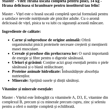
Master - Vitel: Hrana uscata completa pentru pisici, 14 kg -
Hrana delicioasa si hranitoare pentru insotitorul tau felin!
Master - Vițel este o hrană uscată completă special formulată pentru
a satisface nevoile nutriționale ale pisicilor adulte. Cu o aromă
delicioasă de vițel, pisica ta va iubi cu siguranță această mâncare.
Ingrediente de calitate:
Carne și subproduse de origine animală:
Oferă
organismului pisicii proteinele necesare creșterii și menținerii
masei musculare.
Cereale și produse din prelucrarea lor:
O sursă importantă
de energie și fibre pentru o digestie sănătoasă.
Uleiuri și grăsimi:
Conține acizi grași esențiali pentru o piele
sănătoasă și o blană strălucitoare.
Proteine animale hidrolizate:
Îmbunătățește absorbția
nutrienților.
Minerale:
Sprijină oasele și dinții sănătoși.
Vitamine și minerale esențiale:
Master - Vițelul este îmbogățit cu vitaminele A, D3, E, vitamine din
complexul B, precum și cu minerale precum cupru, zinc și seleniu
pentru a oferi o nutriție completă și echilibrată.