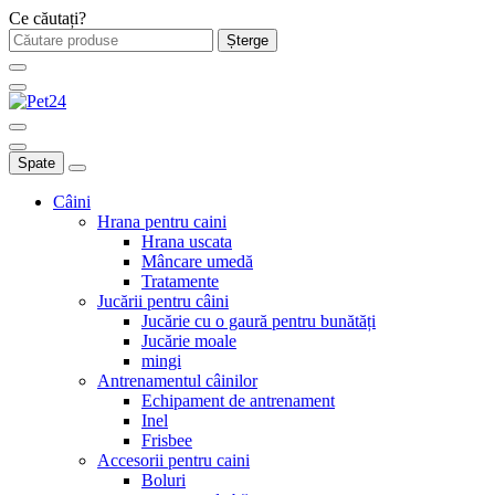
Ce căutați?
Șterge
Spate
Câini
Hrana pentru caini
Hrana uscata
Mâncare umedă
Tratamente
Jucării pentru câini
Jucărie cu o gaură pentru bunătăți
Jucărie moale
mingi
Antrenamentul câinilor
Echipament de antrenament
Inel
Frisbee
Accesorii pentru caini
Boluri