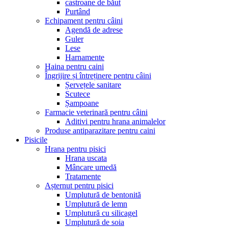
castroane de băut
Purtând
Echipament pentru câini
Agendă de adrese
Guler
Lese
Harnamente
Haina pentru caini
Îngrijire și întreținere pentru câini
Șervețele sanitare
Scutece
Șampoane
Farmacie veterinară pentru câini
Aditivi pentru hrana animalelor
Produse antiparazitare pentru caini
Pisicile
Hrana pentru pisici
Hrana uscata
Mâncare umedă
Tratamente
Așternut pentru pisici
Umplutură de bentonită
Umplutură de lemn
Umplutură cu silicagel
Umplutură de soia