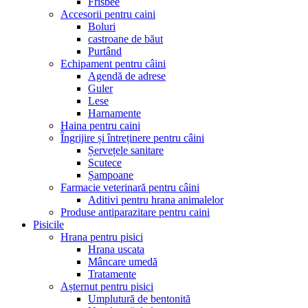
Frisbee
Accesorii pentru caini
Boluri
castroane de băut
Purtând
Echipament pentru câini
Agendă de adrese
Guler
Lese
Harnamente
Haina pentru caini
Îngrijire și întreținere pentru câini
Șervețele sanitare
Scutece
Șampoane
Farmacie veterinară pentru câini
Aditivi pentru hrana animalelor
Produse antiparazitare pentru caini
Pisicile
Hrana pentru pisici
Hrana uscata
Mâncare umedă
Tratamente
Așternut pentru pisici
Umplutură de bentonită