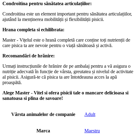
Condroitina pentru sănătatea articulațiilor:
Condroitina este un element important pentru sănătatea articulațiilor,
ajutând la menținerea mobilității și flexibilității pisicii.
Hrana completa si echilibrata:
Master - Vițelul este o hrană completă care conține toți nutrienții de
care pisica ta are nevoie pentru o viață sănătoasă și activă.
Recomandări de hrănire:
Urmați instrucțiunile de hrănire de pe ambalaj pentru a vă asigura o
nutriție adecvată în funcție de vârsta, greutatea și nivelul de activitate
al pisicii. Asigură-te că pisica ta are întotdeauna acces la apă
proaspătă.
Alege Master - Vitel si ofera pisicii tale o mancare delicioasa si
sanatoasa si plina de savoare!
Vârsta animalelor de companie
Adult
Marca
Maestru